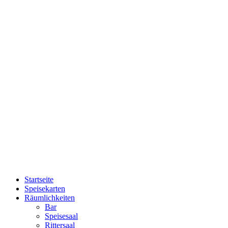
Plutzer Bräu
©
Impressum
|
Datenschutz
Startseite
Speisekarten
Räumlichkeiten
Bar
Speisesaal
Rittersaal