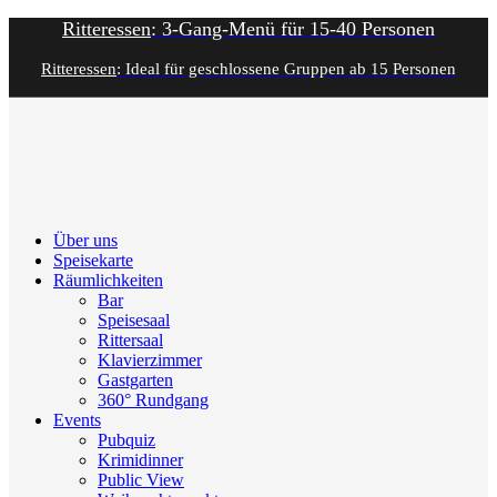
Ritteressen
: 3-Gang-Menü für 15-40 Personen
Ritteressen
: Ideal für geschlossene Gruppen ab 15 Personen
Über uns
Speisekarte
Räumlichkeiten
Bar
Speisesaal
Rittersaal
Klavierzimmer
Gastgarten
360° Rundgang
Events
Pubquiz
Krimidinner
Public View