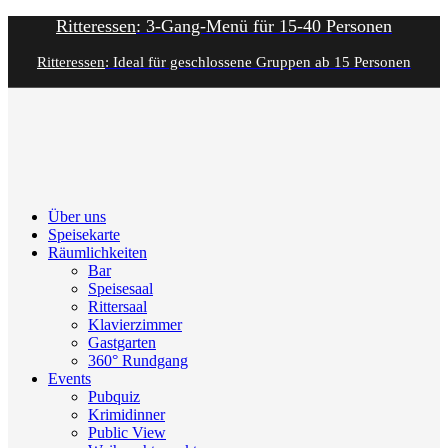
Ritteressen
: 3-Gang-Menü für 15-40 Personen
Ritteressen
: Ideal für geschlossene Gruppen ab 15 Personen
Über uns
Speisekarte
Räumlichkeiten
Bar
Speisesaal
Rittersaal
Klavierzimmer
Gastgarten
360° Rundgang
Events
Pubquiz
Krimidinner
Public View