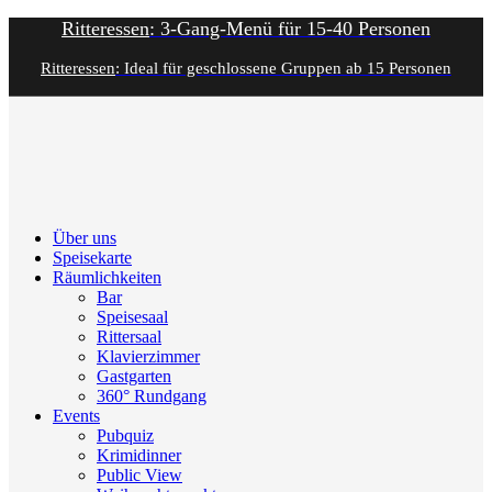
Ritteressen
: 3-Gang-Menü für 15-40 Personen
Ritteressen
: Ideal für geschlossene Gruppen ab 15 Personen
Über uns
Speisekarte
Räumlichkeiten
Bar
Speisesaal
Rittersaal
Klavierzimmer
Gastgarten
360° Rundgang
Events
Pubquiz
Krimidinner
Public View