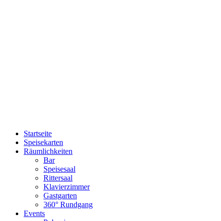
Plutzer Bräu
©
Impressum
|
Datenschutz
Startseite
Speisekarten
Räumlichkeiten
Bar
Speisesaal
Rittersaal
Klavierzimmer
Gastgarten
360° Rundgang
Events