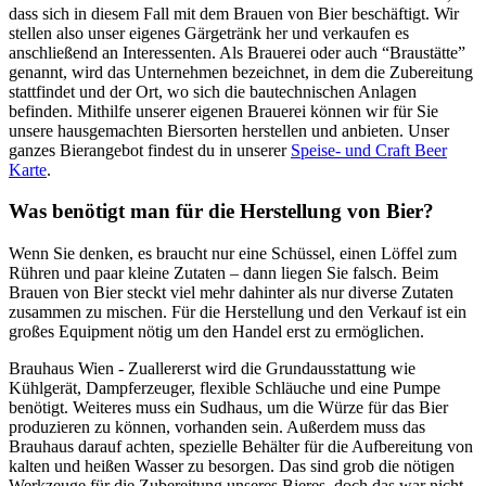
dass sich in diesem Fall mit dem Brauen von Bier beschäftigt. Wir
stellen also unser eigenes Gärgetränk her und verkaufen es
anschließend an Interessenten. Als Brauerei oder auch
“Braustätte”
genannt, wird das Unternehmen bezeichnet, in dem die Zubereitung
stattfindet und der Ort, wo sich die bautechnischen Anlagen
befinden. Mithilfe unserer eigenen Brauerei können wir für Sie
unsere hausgemachten Biersorten herstellen und anbieten. Unser
ganzes Bierangebot findest du in unserer
Speise- und Craft Beer
Karte
.
Was benötigt man für die Herstellung von Bier?
Wenn Sie denken, es braucht nur eine Schüssel, einen Löffel zum
Rühren und paar kleine Zutaten – dann liegen Sie falsch. Beim
Brauen von Bier steckt viel mehr dahinter als nur diverse Zutaten
zusammen zu mischen. Für die Herstellung und den Verkauf ist ein
großes Equipment nötig um den Handel erst zu ermöglichen.
Brauhaus Wien - Zuallererst wird die Grundausstattung wie
Kühlgerät, Dampferzeuger, flexible Schläuche und eine Pumpe
benötigt. Weiteres muss ein Sudhaus, um die Würze für das Bier
produzieren zu können, vorhanden sein. Außerdem muss das
Brauhaus darauf achten, spezielle Behälter für die Aufbereitung von
kalten und heißen Wasser zu besorgen. Das sind grob die nötigen
Werkzeuge für die Zubereitung unseres Bieres, doch das war nicht