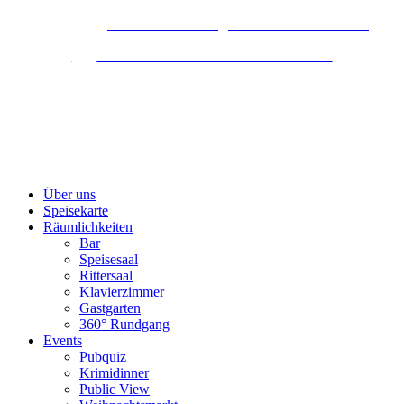
Ritteressen
: Buchen Sie Ihr ganz besonderes Event
Tipp
: Weihnachtsfeier in Wien im Plutzer Bräu
Über uns
Speisekarte
Räumlichkeiten
Bar
Speisesaal
Rittersaal
Klavierzimmer
Gastgarten
360° Rundgang
Events
Pubquiz
Krimidinner
Public View