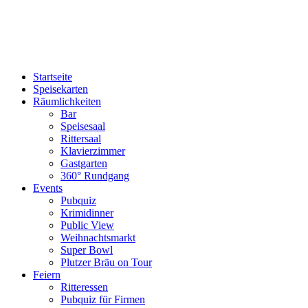
Plutzer Bräu
©
Impressum
|
Datenschutz
Startseite
Speisekarten
Räumlichkeiten
Bar
Speisesaal
Rittersaal
Klavierzimmer
Gastgarten
360° Rundgang
Events
Pubquiz
Krimidinner
Public View
Weihnachtsmarkt
Super Bowl
Plutzer Bräu on Tour
Feiern
Ritteressen
Pubquiz für Firmen