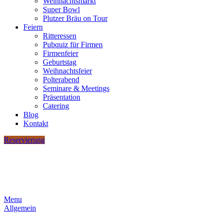
Weihnachtsmarkt
Super Bowl
Plutzer Bräu on Tour
Feiern
Ritteressen
Pubquiz für Firmen
Firmenfeier
Geburtstag
Weihnachtsfeier
Polterabend
Seminare & Meetings
Präsentation
Catering
Blog
Kontakt
Reservierung
Menu
Allgemein